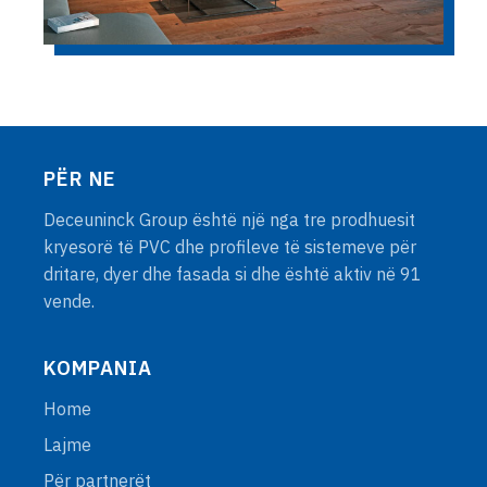
PËR NE
Deceuninck Group është një nga tre prodhuesit
kryesorë të PVC dhe profileve të sistemeve për
dritare, dyer dhe fasada si dhe është aktiv në 91
vende.
KOMPANIA
Home
Lajme
Për partnerët